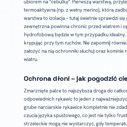
ubiorem na "cebulkę". Pierwszą warstwą, przyle
termoaktywna (np. z wełny merino), która zadba
warstwa to izolacja – tutaj świetnie sprawdzi si
zewnętrzna powinna chronić przed wiatrem i opa
hydrofobową będzie w tym przypadku idealny. 
krępując przy tym ruchów. Nie zapomnij równi
założyć na nią ochronniki słuchu) oraz komini
wiatru.
Ochrona dłoni – jak pogodzić ci
Zmarznięte palce to najszybsza droga do całkowi
odpowiednich rękawic to jeden z najważniejszy
grube narciarskie rękawice kompletnie nie zda
czucia języka spustowego, co jest nie tylko frust
strzeleckie mogą nie wystarczyć, gdy temperat