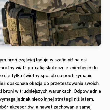
m broń częściej ląduje w szafie niż na osi
i mroźny wiatr potrafią skutecznie zniechęcić do
to nie tylko świetny sposób na podtrzymanie
eż doskonała okazja do przetestowania swoich
ci broni w trudniejszych warunkach. Odpowiednie
maga jednak nieco innej strategii niż latem.
obór akcesoriów, a nawet zachowanie samej