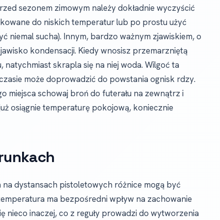
rzed sezonem zimowym należy dokładnie wyczyścić
ykowane do niskich temperatur lub po prostu użyć
yć niemal sucha). Innym, bardzo ważnym zjawiskiem, o
zjawisko kondensacji. Kiedy wnosisz przemarzniętą
natychmiast skrapla się na niej woda. Wilgoć ta
m czasie może doprowadzić do powstania ognisk rdzy.
 miejsca schowaj broń do futerału na zewnątrz i
 już osiągnie temperaturę pokojową, koniecznie
runkach
h na dystansach pistoletowych różnice mogą być
ka temperatura ma bezpośredni wpływ na zachowanie
ię nieco inaczej, co z reguły prowadzi do wytworzenia