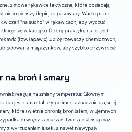
zne, zimowe rękawice taktyczne, które posiadają
est nieco cieńszy i lepiej dopasowany. Warto przed
a ćwiczeń "na sucho" w rękawicach, aby wyczuć
 klinuje się w kabłąku. Dobrą praktyką na osi jest
 rękawic (tzw. łapawic) lub ogrzewaczy chemicznych,
 lub ładowania magazynków, aby szybko przywrócić
 na broń i smary
ównież reaguje na zmiany temperatur. Głównym
dko jest sama stal czy polimer, a znacznie częściej
mary, które świetnie chronią broń latem, w ujemnych
rzypadkach wręcz zamarzać, tworząc kleistą maź.
my z wyrzucaniem łusek, a nawet niewypały