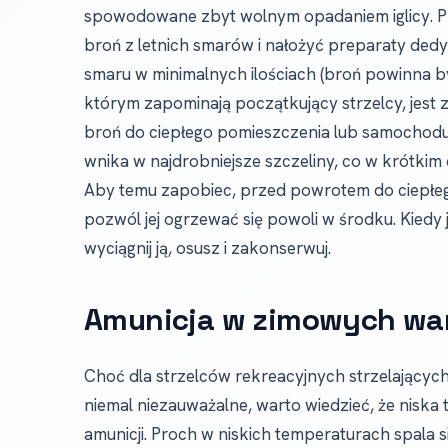
spowodowane zbyt wolnym opadaniem iglicy. P
broń z letnich smarów i nałożyć preparaty ded
smaru w minimalnych ilościach (broń powinna b
którym zapominają początkujący strzelcy, jest 
broń do ciepłego pomieszczenia lub samochodu, 
wnika w najdrobniejsze szczeliny, co w krótki
Aby temu zapobiec, przed powrotem do ciepłego
pozwól jej ogrzewać się powoli w środku. Kiedy
wyciągnij ją, osusz i zakonserwuj.
Amunicja w zimowych wa
Choć dla strzelców rekreacyjnych strzelającyc
niemal niezauważalne, warto wiedzieć, że nis
amunicji. Proch w niskich temperaturach spala s