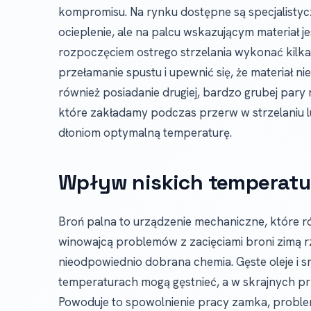
kompromisu. Na rynku dostępne są specjalistyc
ocieplenie, ale na palcu wskazującym materiał j
rozpoczęciem ostrego strzelania wykonać kilk
przełamanie spustu i upewnić się, że materiał nie
również posiadanie drugiej, bardzo grubej pary
które zakładamy podczas przerw w strzelaniu
dłoniom optymalną temperaturę.
Wpływ niskich temperatur
Broń palna to urządzenie mechaniczne, które r
winowajcą problemów z zacięciami broni zimą rza
nieodpowiednio dobrana chemia. Gęste oleje i s
temperaturach mogą gęstnieć, a w skrajnych p
Powoduje to spowolnienie pracy zamka, proble