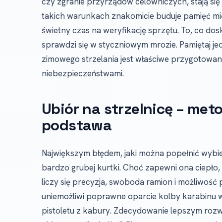
czy zgranie przyrządów celowniczych, stają si
takich warunkach znakomicie buduje pamięć mię
świetny czas na weryfikację sprzętu. To, co dos
sprawdzi się w styczniowym mrozie. Pamiętaj je
zimowego strzelania jest właściwe przygotowanie
niebezpieczeństwami.
Ubiór na strzelnicę – met
podstawa
Największym błędem, jaki można popełnić wybiera
bardzo grubej kurtki. Choć zapewni ona ciepło,
liczy się precyzja, swoboda ramion i możliwość
uniemożliwi poprawne oparcie kolby karabinu w
pistoletu z kabury. Zdecydowanie lepszym roz