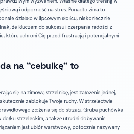
ę prawdziwym wyzwaniem. Właśnie dlatego trening w
śniową i odporność na stres. Ponadto zima to
konale działało w lipcowym słońcu, niekoniecznie
dnak, że kluczem do sukcesu i czerpania radości z
, które uchroni Cię przed frustracją i potencjalnymi
oda na "cebulkę" to
jąc się na zimową strzelnicę, jest założenie jednej,
 skutecznie zablokuje Twoje ruchy. W strzelectwie
 prawidłowego złożenia się do strzału. Gruba puchówka
 dołku strzeleckim, a także utrudni dobywanie
wiązaniem jest ubiór warstwowy, potocznie nazywany