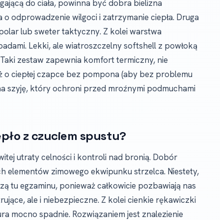
gającą do ciała, powinna być dobra bielizna
 o odprowadzenie wilgoci i zatrzymanie ciepła. Druga
ę polar lub sweter taktyczny. Z kolei warstwa
dami. Lekki, ale wiatroszczelny softshell z powłoką
Taki zestaw zapewnia komfort termiczny, nie
eż o ciepłej czapce bez pompona (aby bez problemu
e na szyję, który ochroni przed mroźnymi podmuchami
epło z czuciem spustu?
tej utraty celności i kontroli nad bronią. Dobór
ch elementów zimowego ekwipunku strzelca. Niestety,
dzą tu egzaminu, ponieważ całkowicie pozbawiają nas
rujące, ale i niebezpieczne. Z kolei cienkie rękawiczki
ura mocno spadnie. Rozwiązaniem jest znalezienie