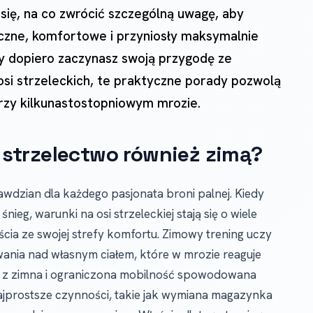
 się, na co zwrócić szczególną uwagę, aby
eczne, komfortowe i przyniosły maksymalnie
czy dopiero zaczynasz swoją przygodę ze
osi strzeleckich, te praktyczne porady pozwolą
rzy kilkunastostopniowym mrozie.
strzelectwo również zimą?
awdzian dla każdego pasjonata broni palnej. Kiedy
nieg, warunki na osi strzeleckiej stają się o wiele
ścia ze swojej strefy komfortu. Zimowy trening uczy
nia nad własnym ciałem, które w mrozie reaguje
ęśni z zimna i ograniczona mobilność spowodowana
ajprostsze czynności, takie jak wymiana magazynka