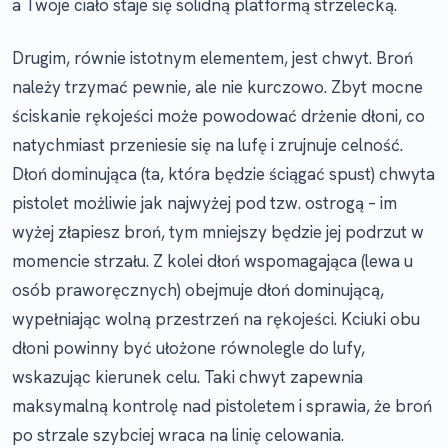
a Twoje ciało staje się solidną platformą strzelecką.
Drugim, równie istotnym elementem, jest chwyt. Broń
należy trzymać pewnie, ale nie kurczowo. Zbyt mocne
ściskanie rękojeści może powodować drżenie dłoni, co
natychmiast przeniesie się na lufę i zrujnuje celność.
Dłoń dominująca (ta, która będzie ściągać spust) chwyta
pistolet możliwie jak najwyżej pod tzw. ostrogą – im
wyżej złapiesz broń, tym mniejszy będzie jej podrzut w
momencie strzału. Z kolei dłoń wspomagająca (lewa u
osób praworęcznych) obejmuje dłoń dominującą,
wypełniając wolną przestrzeń na rękojeści. Kciuki obu
dłoni powinny być ułożone równolegle do lufy,
wskazując kierunek celu. Taki chwyt zapewnia
maksymalną kontrolę nad pistoletem i sprawia, że broń
po strzale szybciej wraca na linię celowania.