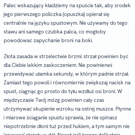
Palec wskazujący kładziemy na spuście tak, aby środek
jego pierwszego policzka (opuszka) opierał się
centralnie na języku spustowym. Nie używamy do tego
stawu ani samego czubka palca, co mogłoby
powodować zapychanie broni na boki.
Złota zasada w strzelectwie brzmi: strzał powinien być
dla Ciebie lekkim zaskoczeniem. Nie powinieneś
przewidywać ułamka sekundy, w którym padnie strzał.
Zamiast tego powoli i równomiernie zwiększaj nacisk na
spust, ciągnąc go prosto do tyłu wzdłuż osi broni. W
międzyczasie Twój mózg powinien cały czas
utrzymywać skupienie wzroku na ostrej muszce. Płynne
i miarowe ściąganie spustu sprawia, że nie spinasz
niepotrzebnie dłoni tuż przed hukiem, a tym samym nie