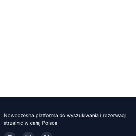
Chcesz spróbować?
Znajdź najlepszą strzelnicę w swojej okolicy i
zarezerwuj termin już dziś.
Znajdź strzelnicę
Nowoczesna platforma do wyszukiwania i rezerwacji
strzelnic w całej Polsce.