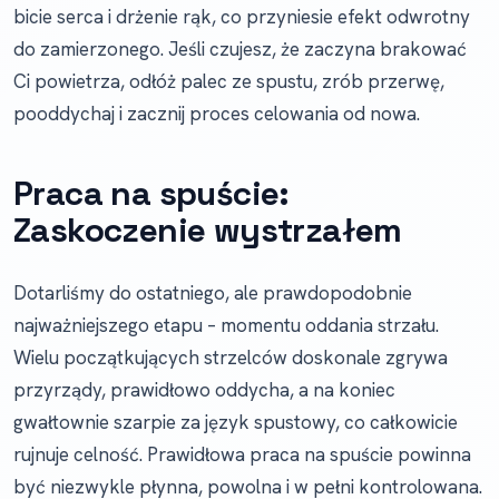
bicie serca i drżenie rąk, co przyniesie efekt odwrotny
do zamierzonego. Jeśli czujesz, że zaczyna brakować
Ci powietrza, odłóż palec ze spustu, zrób przerwę,
pooddychaj i zacznij proces celowania od nowa.
Praca na spuście:
Zaskoczenie wystrzałem
Dotarliśmy do ostatniego, ale prawdopodobnie
najważniejszego etapu – momentu oddania strzału.
Wielu początkujących strzelców doskonale zgrywa
przyrządy, prawidłowo oddycha, a na koniec
gwałtownie szarpie za język spustowy, co całkowicie
rujnuje celność. Prawidłowa praca na spuście powinna
być niezwykle płynna, powolna i w pełni kontrolowana.