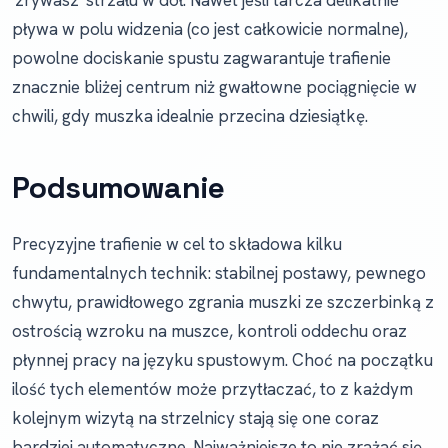
'zrywasz' strzału w dół. Nawet jeśli tarcza delikatnie
pływa w polu widzenia (co jest całkowicie normalne),
powolne dociskanie spustu zagwarantuje trafienie
znacznie bliżej centrum niż gwałtowne pociągnięcie w
chwili, gdy muszka idealnie przecina dziesiątkę.
Podsumowanie
Precyzyjne trafienie w cel to składowa kilku
fundamentalnych technik: stabilnej postawy, pewnego
chwytu, prawidłowego zgrania muszki ze szczerbinką z
ostrością wzroku na muszce, kontroli oddechu oraz
płynnej pracy na języku spustowym. Choć na początku
ilość tych elementów może przytłaczać, to z każdym
kolejnym wizytą na strzelnicy stają się one coraz
bardziej automatyczne. Najważniejsze to nie zrażać się