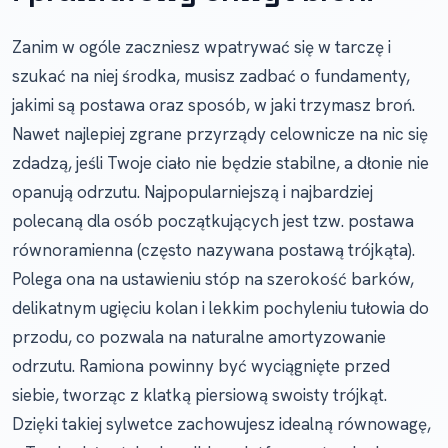
Zanim w ogóle zaczniesz wpatrywać się w tarczę i
szukać na niej środka, musisz zadbać o fundamenty,
jakimi są postawa oraz sposób, w jaki trzymasz broń.
Nawet najlepiej zgrane przyrządy celownicze na nic się
zdadzą, jeśli Twoje ciało nie będzie stabilne, a dłonie nie
opanują odrzutu. Najpopularniejszą i najbardziej
polecaną dla osób początkujących jest tzw. postawa
równoramienna (często nazywana postawą trójkąta).
Polega ona na ustawieniu stóp na szerokość barków,
delikatnym ugięciu kolan i lekkim pochyleniu tułowia do
przodu, co pozwala na naturalne amortyzowanie
odrzutu. Ramiona powinny być wyciągnięte przed
siebie, tworząc z klatką piersiową swoisty trójkąt.
Dzięki takiej sylwetce zachowujesz idealną równowagę,