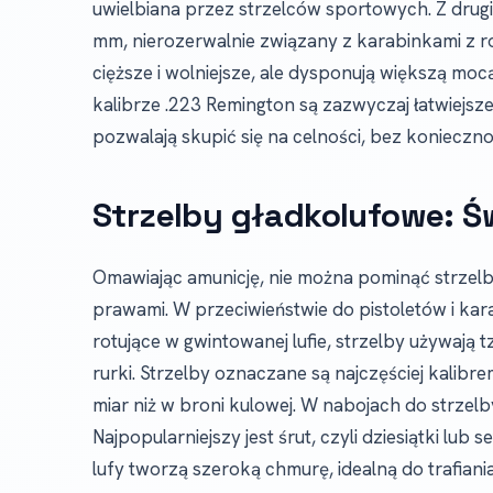
uwielbiana przez strzelców sportowych. Z drug
mm, nierozerwalnie związany z karabinkami z rod
cięższe i wolniejsze, ale dysponują większą mo
kalibrze .223 Remington są zazwyczaj łatwiejs
pozwalają skupić się na celności, bez konieczn
Strzelby gładkolufowe: Ś
Omawiając amunicję, nie można pominąć strzelb
prawami. W przeciwieństwie do pistoletów i kar
rotujące w gwintowanej lufie, strzelby używają
rurki. Strzelby oznaczane są najczęściej kalibr
miar niż w broni kulowej. W nabojach do strze
Najpopularniejszy jest śrut, czyli dziesiątki lu
lufy tworzą szeroką chmurę, idealną do trafiani