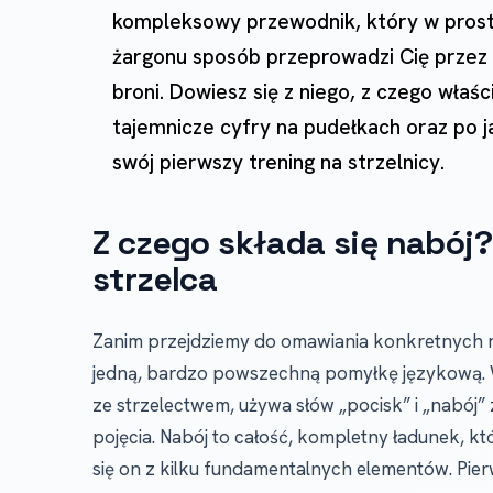
kompleksowy przewodnik, który w prost
żargonu sposób przeprowadzi Cię przez
broni. Dowiesz się z niego, z czego właśc
tajemnicze cyfry na pudełkach oraz po j
swój pierwszy trening na strzelnicy.
Z czego składa się nabój
strzelca
Zanim przejdziemy do omawiania konkretnych r
jedną, bardzo powszechną pomyłkę językową. W
ze strzelectwem, używa słów „pocisk” i „nabój”
pojęcia. Nabój to całość, kompletny ładunek, 
się on z kilku fundamentalnych elementów. Pierw