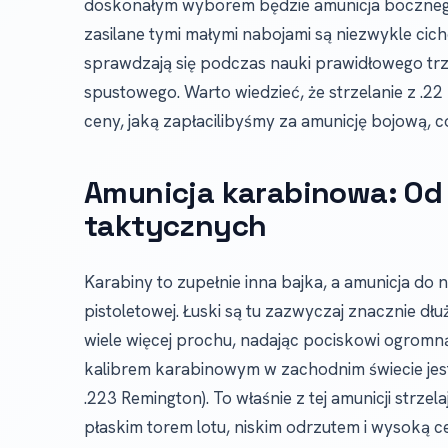
doskonałym wyborem będzie amunicja bocznego za
zasilane tymi małymi nabojami są niezwykle cic
sprawdzają się podczas nauki prawidłowego trz
spustowego. Warto wiedzieć, że strzelanie z .2
ceny, jaką zapłacilibyśmy za amunicję bojową, co
Amunicja karabinowa: Od 
taktycznych
Karabiny to zupełnie inna bajka, a amunicja do 
pistoletowej. Łuski są tu zazwyczaj znacznie dł
wiele więcej prochu, nadając pociskowi ogromn
kalibrem karabinowym w zachodnim świecie jes
.223 Remington). To właśnie z tej amunicji strze
płaskim torem lotu, niskim odrzutem i wysoką ce