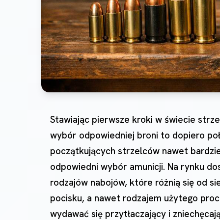
Stawiając pierwsze kroki w świecie strz
wybór odpowiedniej broni to dopiero poł
początkujących strzelców nawet bardzi
odpowiedni wybór amunicji. Na rynku dost
rodzajów nabojów, które różnią się od s
pocisku, a nawet rodzajem użytego proch
wydawać się przytłaczający i zniechęcaj