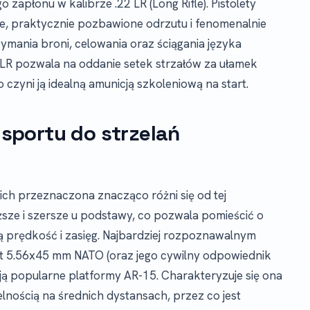
płonu w kalibrze .22 LR (Long Rifle). Pistolety
he, praktycznie pozbawione odrzutu i fenomenalnie
ymania broni, celowania oraz ściągania języka
2 LR pozwala na oddanie setek strzałów za ułamek
 czyni ją idealną amunicją szkoleniową na start.
sportu do strzelań
nich przeznaczona znacząco różni się od tej
uższe i szersze u podstawy, co pozwala pomieścić o
ą prędkość i zasięg. Najbardziej rozpoznawalnym
t 5.56x45 mm NATO (oraz jego cywilny odpowiednik
lają popularne platformy AR-15. Charakteryzuje się ona
lnością na średnich dystansach, przez co jest