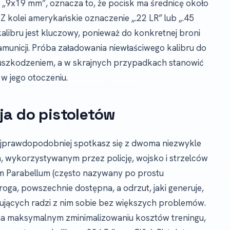
e „9x19 mm”, oznacza to, że pocisk ma średnicę około
 Z kolei amerykańskie oznaczenie „.22 LR” lub „.45
kalibru jest kluczowy, ponieważ do konkretnej broni
 amunicji. Próba załadowania niewłaściwego kalibru do
m uszkodzeniem, a w skrajnych przypadkach stanowić
w jego otoczeniu.
ja do pistoletów
 najprawdopodobniej spotkasz się z dwoma niezwykle
, wykorzystywanym przez policję, wojsko i strzelców
 mm Parabellum (często nazywany po prostu
roga, powszechnie dostępna, a odrzut, jaki generuje,
kujących radzi z nim sobie bez większych problemów.
i na maksymalnym zminimalizowaniu kosztów treningu,