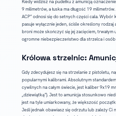
Kiedy widzisz na pudełku z amunicją oznaczeni
9 milimetrów, a łuska ma długość 19 milimetrów.
ACP” odnosi się do setnych części cala. Wybór 
pasuje wyłącznie jeden, ściśle określony rodzaj
broni może skończyć się jej zacięciem, trwały
ogromne niebezpieczeństwo dla strzelca i osób 
Królowa strzelnic: Amunic
Gdy zdecydujesz się na strzelanie z pistoletu,
popularnymi kalibrami. Absolutnym standardem
cywilnych na całym świecie, jest kaliber 9x19
„dziewiątką”). Jest to amunicja stosunkowo nied
jest na tyle umiarkowany, że większość począt
Jeśli jednak obawiasz się odrzutu lub zależy C