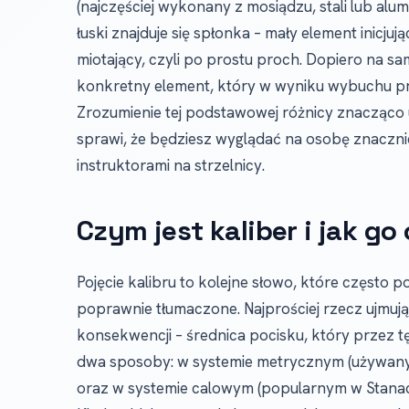
(najczęściej wykonany z mosiądzu, stali lub alum
łuski znajduje się spłonka – mały element inicju
miotający, czyli po prostu proch. Dopiero na sa
konkretny element, który w wyniku wybuchu pro
Zrozumienie tej podstawowej różnicy znacząco uł
sprawi, że będziesz wyglądać na osobę znaczn
instruktorami na strzelnicy.
Czym jest kaliber i jak go
Pojęcie kalibru to kolejne słowo, które często po
poprawnie tłumaczone. Najprościej rzecz ujmując,
konsekwencji – średnica pocisku, który przez tę
dwa sposoby: w systemie metrycznym (używany
oraz w systemie calowym (popularnym w Stana