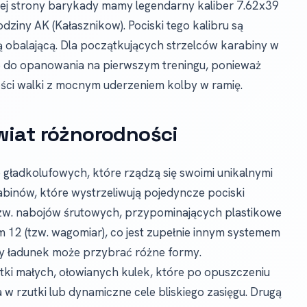
iej strony barykady mamy legendarny kaliber 7.62x39
ziny AK (Kałasznikow). Pociski tego kalibru są
cą obalającą. Dla początkujących strzelców karabiny w
ze do opanowania na pierwszym treningu, ponieważ
ości walki z mocnym uderzeniem kolby w ramię.
wiat różnorodności
 gładkolufowych, które rządzą się swoimi unikalnymi
abinów, które wystrzeliwują pojedyncze pociski
 tzw. nabojów śrutowych, przypominających plastikowe
em 12 (tzw. wagomiar), co jest zupełnie innym systemem
lby ładunek może przybrać różne formy.
b setki małych, ołowianych kulek, które po opuszczeniu
a w rzutki lub dynamiczne cele bliskiego zasięgu. Drugą