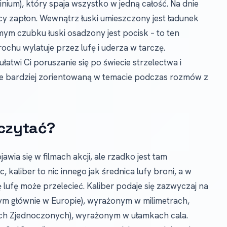
inium), który spaja wszystko w jedną całość. Na dnie
jący zapłon. Wewnątrz łuski umieszczony jest ładunek
mym czubku łuski osadzony jest pocisk – to ten
chu wylatuje przez lufę i uderza w tarczę.
atwi Ci poruszanie się po świecie strzelectwa i
ie bardziej zorientowaną w temacie podczas rozmów z
 czytać?
jawia się w filmach akcji, ale rzadko jest tam
 kaliber to nic innego jak średnica lufy broni, a w
 lufę może przelecieć. Kaliber podaje się zazwyczaj na
m głównie w Europie), wyrażonym w milimetrach,
ch Zjednoczonych), wyrażonym w ułamkach cala.