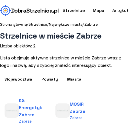
Dobra
Strzelnica
.pl
Strzelnice
Mapa
Artyku
Strona główna
/
Strzelnice
/
Największe miasta
/
Zabrze
Strzelnice w mieście Zabrze
Liczba obiektów: 2
Lista obejmuje aktywne strzelnice w mieście Zabrze wraz z
logo i nazwą, aby szybciej znaleźć interesujący obiekt.
Województwa
Powiaty
Miasta
KS
MOSIR
Energetyk
Zabrze
Zabrze
Zabrze
Zabrze