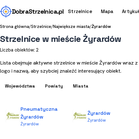
Dobra
Strzelnica
.pl
Strzelnice
Mapa
Artyku
Strona główna
/
Strzelnice
/
Największe miasta
/
Żyrardów
Strzelnice w mieście Żyrardów
Liczba obiektów: 2
Lista obejmuje aktywne strzelnice w mieście Żyrardów wraz z
logo i nazwą, aby szybciej znaleźć interesujący obiekt.
Województwa
Powiaty
Miasta
Pneumatyczna
Żyrardów
Żyrardów
Żyrardów
Żyrardów