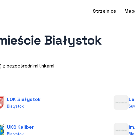
Strzelnice
Map
mieście Białystok
) z bezpośrednimi linkami
LOK Białystok
Le
Białystok
Suw
UKS Kaliber
im
Białystok
Bia