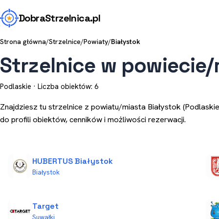
Dobra
Strzelnica
.pl
Strona główna
/
Strzelnice
/
Powiaty
/
Białystok
Strzelnice w powiecie/
Podlaskie · Liczba obiektów: 6
Znajdziesz tu strzelnice z powiatu/miasta Białystok (Podlaskie
do profili obiektów, cenników i możliwości rezerwacji.
HUBERTUS Białystok
Białystok
Target
Suwałki