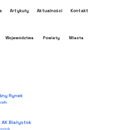
a
Artykuły
Aktualności
Kontakt
Województwa
Powiaty
Miasta
śny Rynek
ałki
. AK Białystok
łystok