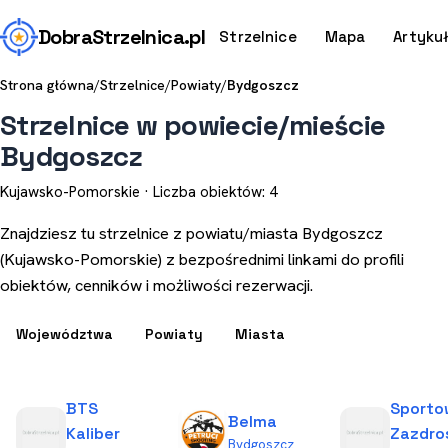
Dobra
Strzelnica
.pl
Strzelnice
Mapa
Artyku
Strona główna
/
Strzelnice
/
Powiaty
/
Bydgoszcz
Strzelnice w powiecie/mieście
Bydgoszcz
Kujawsko-Pomorskie · Liczba obiektów: 4
Znajdziesz tu strzelnice z powiatu/miasta Bydgoszcz
(Kujawsko-Pomorskie) z bezpośrednimi linkami do profili
obiektów, cenników i możliwości rezerwacji.
Województwa
Powiaty
Miasta
BTS
Sporto
Belma
Kaliber
Zazdro
Bydgoszcz