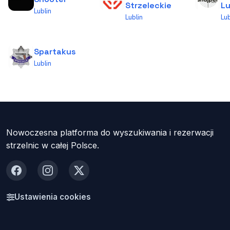
Strzeleckie
Lu
Lublin
Lublin
Lub
Spartakus
Lublin
Nowoczesna platforma do wyszukiwania i rezerwacji
strzelnic w całej Polsce.
Facebook
Instagram
X
Ustawienia cookies