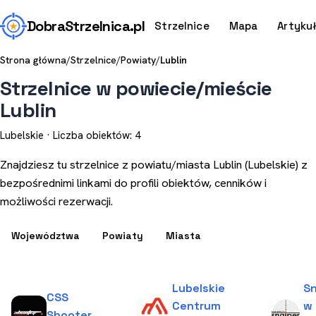
Dobra
Strzelnica
.pl
Strzelnice
Mapa
Artyku
Strona główna
/
Strzelnice
/
Powiaty
/
Lublin
Strzelnice w powiecie/mieście
Lublin
Lubelskie · Liczba obiektów: 4
Znajdziesz tu strzelnice z powiatu/miasta Lublin (Lubelskie) z
bezpośrednimi linkami do profili obiektów, cenników i
możliwości rezerwacji.
Województwa
Powiaty
Miasta
Lubelskie
Sn
CSS
Centrum
w
Shooter