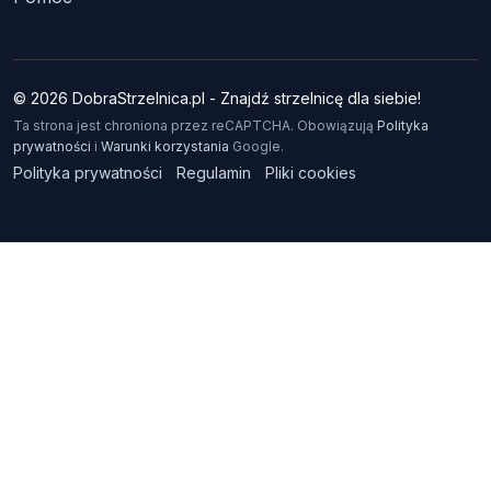
© 2026 DobraStrzelnica.pl - Znajdź strzelnicę dla siebie!
Ta strona jest chroniona przez reCAPTCHA. Obowiązują
Polityka
prywatności
i
Warunki korzystania
Google.
Polityka prywatności
Regulamin
Pliki cookies