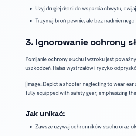
Użyj drugiej dłoni do wsparcia chwytu, owija
Trzymaj broń pewnie, ale bez nadmiernego ś
3. Ignorowanie ochrony s
Pomijanie ochrony słuchu i wzroku jest poważ
uszkodzeń. Hałas wystrzałów i ryzyko odprysk
[image=Depict a shooter neglecting to wear ear
fully equipped with safety gear, emphasizing th
Jak unikać:
Zawsze używaj ochronników słuchu oraz ok