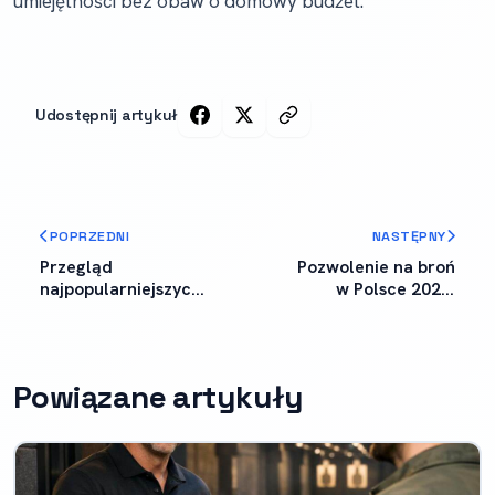
umiejętności bez obaw o domowy budżet.
Udostępnij artykuł
POPRZEDNI
NASTĘPNY
Przegląd
Pozwolenie na broń
najpopularniejszych
w Polsce 2026:
typów strzelnic w
kompletny
Polsce
przewodnik krok po
kroku
Powiązane artykuły