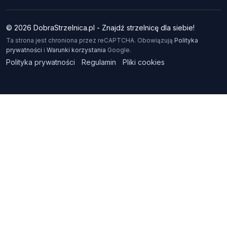
© 2026 DobraStrzelnica.pl - Znajdź strzelnicę dla siebie!
Ta strona jest chroniona przez reCAPTCHA. Obowiązują
Polityka
prywatności
i
Warunki korzystania
Google.
Polityka prywatności
Regulamin
Pliki cookies