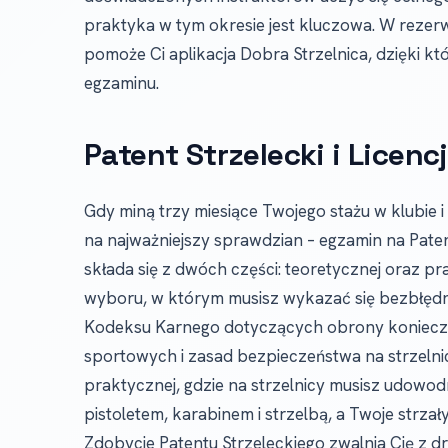
praktyka w tym okresie jest kluczowa. W rezer
pomoże Ci aplikacja Dobra Strzelnica, dzięki k
egzaminu.
Patent Strzelecki i Licenc
Gdy miną trzy miesiące Twojego stażu w klubie i
na najważniejszy sprawdzian – egzamin na Pate
składa się z dwóch części: teoretycznej oraz p
wyboru, w którym musisz wykazać się bezbłędną
Kodeksu Karnego dotyczących obrony konieczne
sportowych i zasad bezpieczeństwa na strzelnicy
praktycznej, gdzie na strzelnicy musisz udowodn
pistoletem, karabinem i strzelbą, a Twoje strza
Zdobycie Patentu Strzeleckiego zwalnia Cię z dr