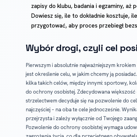
zapisy do klubu, badania i egzaminy, aż 
Dowiesz się, ile to dokładnie kosztuje, i
przygotować, aby proces przebiegł bez
Wybór drogi, czyli cel pos
Pierwszym i absolutnie najważniejszym krokiem
jest określenie celu, w jakim chcemy ją posiadać
kilka takich celów, między innymi: sportowy, ko
do ochrony osobistej. Zdecydowana większość
strzelectwem decyduje się na pozwolenie do ce
najczęściej – na oba te cele jednocześnie. Wynika
przejrzysta i zależy wyłącznie od Twojego zaan
Pozwolenie do ochrony osobistej wymaga udowo
zagrożenia życia, co dla przeciętnego obywatel