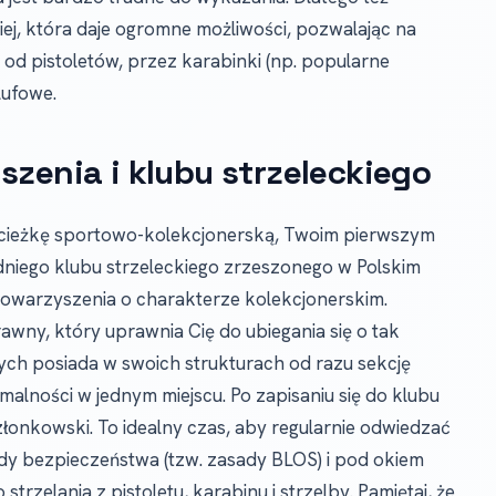
ej, która daje ogromne możliwości, pozwalając na
 od pistoletów, przez karabinki (np. popularne
lufowe.
szenia i klubu strzeleckiego
ą ścieżkę sportowo-kolekcjonerską, Twoim pierwszym
niego klubu strzeleckiego zrzeszonego w Polskim
towarzyszenia o charakterze kolekcjonerskim.
wny, który uprawnia Cię do ubiegania się o tak
ych posiada w swoich strukturach od razu sekcję
malności w jednym miejscu. Po zapisaniu się do klubu
złonkowski. To idealny czas, aby regularnie odwiedzać
ady bezpieczeństwa (tzw. zasady BLOS) i pod okiem
rzelania z pistoletu, karabinu i strzelby. Pamiętaj, że