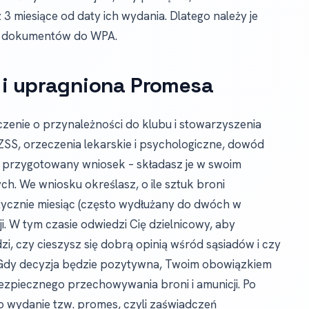
 3 miesiące od daty ich wydania. Dlatego należy je
u dokumentów do WPA.
 i upragniona Promesa
enie o przynależności do klubu i stowarzyszenia
PZSS, orzeczenia lekarskie i psychologiczne, dowód
 przygotowany wniosek – składasz je w swoim
h. We wniosku określasz, o ile sztuk broni
tycznie miesiąc (często wydłużany do dwóch w
 W tym czasie odwiedzi Cię dzielnicowy, aby
 czy cieszysz się dobrą opinią wśród sąsiadów i czy
 Gdy decyzja będzie pozytywna, Twoim obowiązkiem
bezpiecznego przechowywania broni i amunicji. Po
 wydanie tzw. promes, czyli zaświadczeń