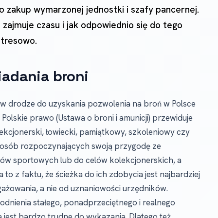
po zakup wymarzonej jednostki i szafy pancernej.
le zajmuje czasu i jak odpowiednio się do tego
stresowo.
iadania broni
 w drodze do uzyskania pozwolenia na broń w Polsce
. Polskie prawo (Ustawa o broni i amunicji) przewiduje
lekcjonerski, łowiecki, pamiątkowy, szkoleniowy czy
 osób rozpoczynających swoją przygodę ze
lów sportowych lub do celów kolekcjonerskich, a
 to z faktu, że ścieżka do ich zdobycia jest najbardziej
gażowania, a nie od uznaniowości urzędników.
dnienia stałego, ponadprzeciętnego i realnego
a jest bardzo trudne do wykazania. Dlatego też