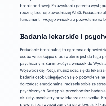
broni sportowej). Po uzyskaniu patentu występ
rocznej Licencji Zawodniczej PZSS. Posiadanie o
fundament Twojego wniosku o pozwolenie na b
Badania lekarskie i psych
Posiadanie broni palnej to ogromna odpowiedzi
osoba wnioskująca o pozwolenie jest do tego
psychicznym. Zanim złożysz wniosek do Wydzi
Wojewódzkiej Policji, musisz udać się do lekar
badania osób ubiegających się o pozwolenie na
dojrzałość emocjonalną, radzenie sobie ze str
psychicznych. Następnie przechodzisz badania 
okulisty, psychiatry oraz lekarza orzecznika.
prawnie i zazwyczaj zamyka się w kwocie kilkuse