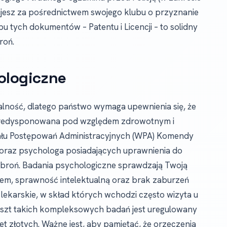
ujesz za pośrednictwem swojego klubu o przyznanie
bu tych dokumentów – Patentu i Licencji – to solidny
roń.
ologiczne
alność, dlatego państwo wymaga upewnienia się, że
 predysponowana pod względem zdrowotnym i
ału Postępowań Administracyjnych (WPA) Komendy
za oraz psychologa posiadających uprawnienia do
 broń. Badania psychologiczne sprawdzają Twoją
esem, sprawność intelektualną oraz brak zaburzeń
lekarskie, w skład których wchodzi często wizyta u
 Koszt takich kompleksowych badań jest uregulowany
t złotych. Ważne jest, aby pamiętać, że orzeczenia