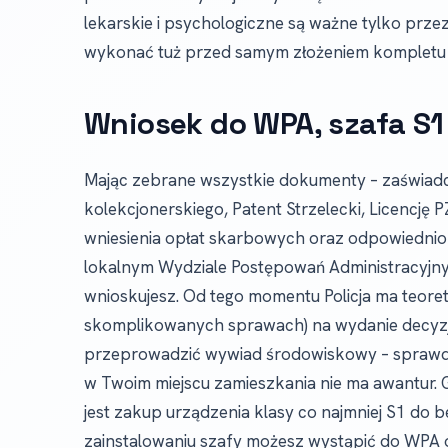
lekarskie i psychologiczne są ważne tylko przez
wykonać tuż przed samym złożeniem komplet
Wniosek do WPA, szafa S1
Mając zebrane wszystkie dokumenty – zaświadcz
kolekcjonerskiego, Patent Strzelecki, Licencję 
wniesienia opłat skarbowych oraz odpowiednio
lokalnym Wydziale Postępowań Administracyjnyc
wnioskujesz. Od tego momentu Policja ma teore
skomplikowanych sprawach) na wydanie decyzji.
przeprowadzić wywiad środowiskowy – sprawdzi,
w Twoim miejscu zamieszkania nie ma awantur.
jest zakup urządzenia klasy co najmniej S1 do 
zainstalowaniu szafy możesz wystąpić do WPA o