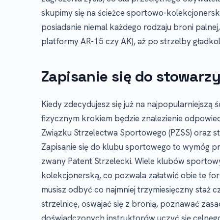
skupimy się na ścieżce sportowo-kolekcjonerski
posiadanie niemal każdego rodzaju broni palnej,
platformy AR-15 czy AK), aż po strzelby gładko
Zapisanie się do stowarzy
Kiedy zdecydujesz się już na najpopularniejsz
fizycznym krokiem będzie znalezienie odpowied
Związku Strzelectwa Sportowego (PZSS) oraz s
Zapisanie się do klubu sportowego to wymóg pra
zwany Patent Strzelecki. Wiele klubów sportow
kolekcjonerską, co pozwala załatwić obie te for
musisz odbyć co najmniej trzymiesięczny staż c
strzelnicę, oswajać się z bronią, poznawać zas
doświadczonych instruktorów uczyć się celnego st