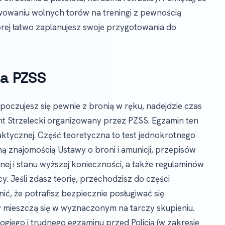
wowaniu wolnych torów na treningi z pewnością
tórej łatwo zaplanujesz swoje przygotowania do
ja PZSS
 poczujesz się pewnie z bronią w ręku, nadejdzie czas
nt Strzelecki organizowany przez PZSS. Egzamin ten
raktycznej. Część teoretyczna to test jednokrotnego
 znajomością Ustawy o broni i amunicji, przepisów
j i stanu wyższej konieczności, a także regulaminów
. Jeśli zdasz teorię, przechodzisz do części
ić, że potrafisz bezpiecznie posługiwać się
ły mieszczą się w wyznaczonym na tarczy skupieniu.
ogiego i trudnego egzaminu przed Policją (w zakresie