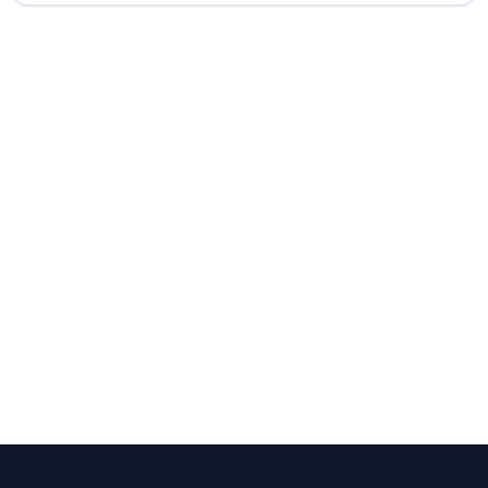
Chcesz spróbować?
Znajdź najlepszą strzelnicę w swojej okolicy i
zarezerwuj termin już dziś.
Znajdź strzelnicę