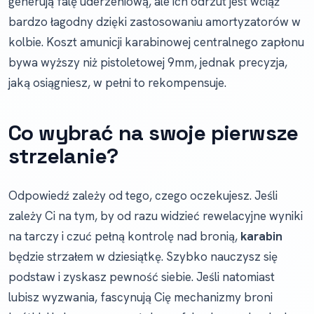
generują falę uderzeniową, ale ich odrzut jest wciąż
bardzo łagodny dzięki zastosowaniu amortyzatorów w
kolbie. Koszt amunicji karabinowej centralnego zapłonu
bywa wyższy niż pistoletowej 9mm, jednak precyzja,
jaką osiągniesz, w pełni to rekompensuje.
Co wybrać na swoje pierwsze
strzelanie?
Odpowiedź zależy od tego, czego oczekujesz. Jeśli
zależy Ci na tym, by od razu widzieć rewelacyjne wyniki
na tarczy i czuć pełną kontrolę nad bronią,
karabin
będzie strzałem w dziesiątkę. Szybko nauczysz się
podstaw i zyskasz pewność siebie. Jeśli natomiast
lubisz wyzwania, fascynują Cię mechanizmy broni