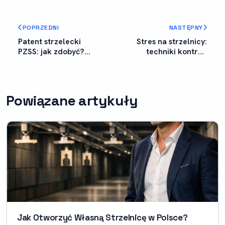
POPRZEDNI
NASTĘPNY
Patent strzelecki
Stres na strzelnicy:
PZSS: jak zdobyć?
techniki kontroli
Egzamin,
emocji dla strzelców
wymagania, koszty
Powiązane artykuły
Jak Otworzyć Własną Strzelnicę w Polsce?