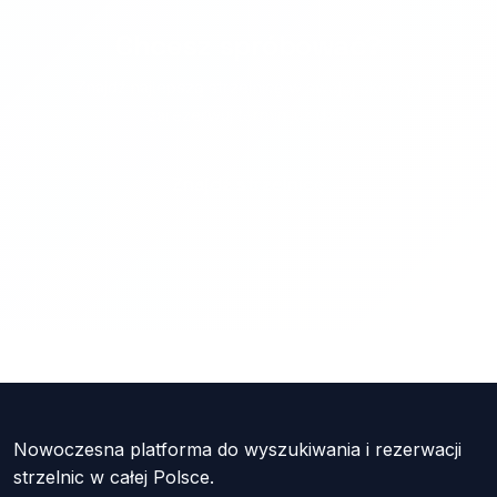
Chcesz spróbować?
Znajdź najlepszą strzelnicę w swojej okolicy i
zarezerwuj termin już dziś.
Znajdź strzelnicę
Nowoczesna platforma do wyszukiwania i rezerwacji
strzelnic w całej Polsce.