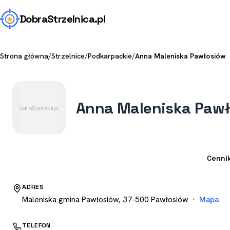
Dobra
Strzelnica
.pl
Strona główna
/
Strzelnice
/
Podkarpackie
/
Anna Maleniska Pawłosiów
Anna Maleniska Paw
Strzelnica
Cenni
ADRES
Maleniska gmina Pawłosiów, 37-500 Pawłosiów ·
Mapa
TELEFON