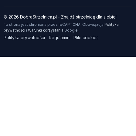
© 2026 DobraStrzelnica.pl - Znajdź strzelnicę dla siebie!
Ta strona jest chroniona przez reCAPTCHA. Obowiązują
Polityka
prywatności
i
Warunki korzystania
Google.
Polityka prywatności
Regulamin
Pliki cookies