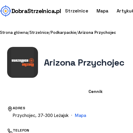
Dobra
Strzelnica
.pl
Strzelnice
Mapa
Artyku
Strona główna
/
Strzelnice
/
Podkarpackie
/
Arizona Przychojec
Arizona Przychojec
Strzelnica
Cennik
ADRES
Przychojec, 37-300 Leżajsk ·
Mapa
TELEFON