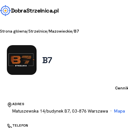
Dobra
Strzelnica
.pl
Strona główna
/
Strzelnice
/
Mazowieckie
/
B7
B7
Strzelnica
Cenni
ADRES
Matuszewska 14/budynek B7, 03-876 Warszawa ·
Mapa
TELEFON