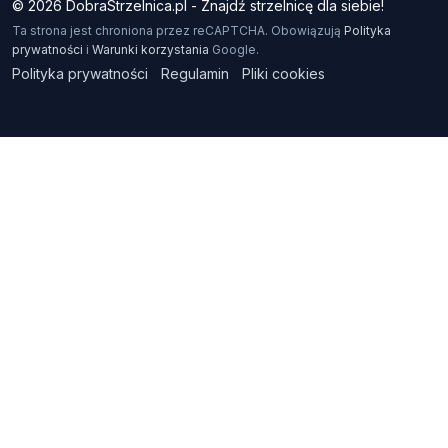
© 2026 DobraStrzelnica.pl - Znajdź strzelnicę dla siebie!
Ta strona jest chroniona przez reCAPTCHA. Obowiązują
Polityka
prywatności
i
Warunki korzystania
Google.
Polityka prywatności
Regulamin
Pliki cookies