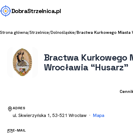
Dobra
Strzelnica
.pl
Strona główna
/
Strzelnice
/
Dolnośląskie
/
Bractwa Kurkowego Miasta 
Bractwa Kurkowego 
Wrocławia “Husarz”
Strzelnica
Cenni
ADRES
ul. Skwierzyńska 1, 53-521 Wrocław ·
Mapa
E-MAIL