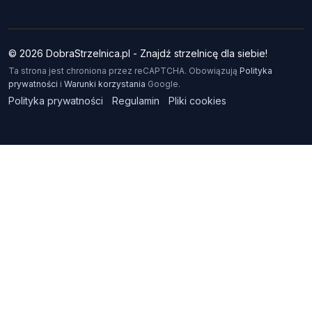
© 2026 DobraStrzelnica.pl - Znajdź strzelnicę dla siebie!
Ta strona jest chroniona przez reCAPTCHA. Obowiązują
Polityka
prywatności
i
Warunki korzystania
Google.
Polityka prywatności
Regulamin
Pliki cookies