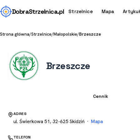
Dobra
Strzelnica
.pl
Strzelnice
Mapa
Artyku
Strona główna
/
Strzelnice
/
Małopolskie
/
Brzeszcze
Brzeszcze
Strzelnica
Cennik
ADRES
ul. Świerkowa 51, 32-625 Skidziń ·
Mapa
TELEFON