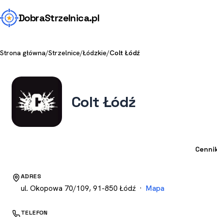
Dobra
Strzelnica
.pl
Strona główna
/
Strzelnice
/
Łódzkie
/
Colt Łódź
Colt Łódź
Strzelnica
Cenni
ADRES
ul. Okopowa 70/109, 91-850 Łódź ·
Mapa
TELEFON