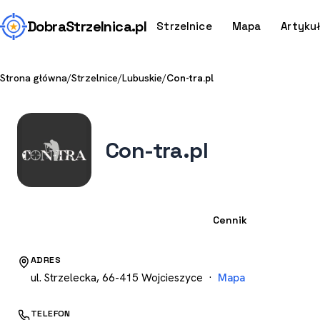
Dobra
Strzelnica
.pl
Strzelnice
Mapa
Artyku
Strona główna
/
Strzelnice
/
Lubuskie
/
Con-tra.pl
Con-tra.pl
Strzelnica
Cennik
ADRES
ul. Strzelecka, 66-415 Wojcieszyce ·
Mapa
TELEFON