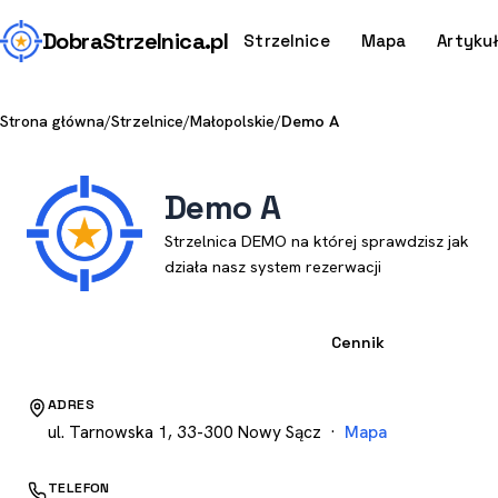
Dobra
Strzelnica
.pl
Strzelnice
Mapa
Artyku
Strona główna
/
Strzelnice
/
Małopolskie
/
Demo A
Demo A
Strzelnica DEMO na której sprawdzisz jak
działa nasz system rezerwacji
Strzelnica
Cennik
ADRES
ul. Tarnowska 1, 33-300 Nowy Sącz ·
Mapa
TELEFON