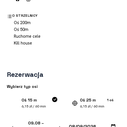
O STRZELNICY
Oś 200m
Oś 50m
Ruchome cele
Kill house
Rezerwacja
Wybierz typ osi
Oś 15 m
Oś 25 m
1 oś
6,15 zł / 60 min
6,15 zł / 60 min
09.08 –
‹
›