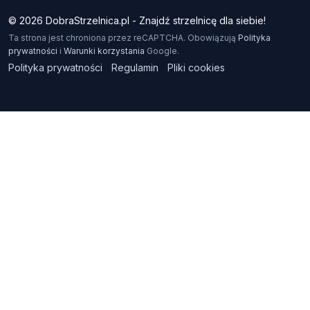
© 2026 DobraStrzelnica.pl - Znajdź strzelnicę dla siebie!
Ta strona jest chroniona przez reCAPTCHA. Obowiązują
Polityka
prywatności
i
Warunki korzystania
Google.
Polityka prywatności
Regulamin
Pliki cookies