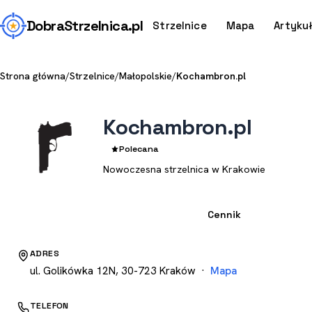
Dobra
Strzelnica
.pl
Strzelnice
Mapa
Artyku
Strona główna
/
Strzelnice
/
Małopolskie
/
Kochambron.pl
Kochambron.pl
Polecana
Nowoczesna strzelnica w Krakowie
Strzelnica
Cennik
ADRES
ul. Golikówka 12N, 30-723 Kraków ·
Mapa
TELEFON