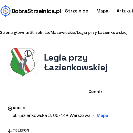
Dobra
Strzelnica
.pl
Strzelnice
Mapa
Artyku
Strona główna
/
Strzelnice
/
Mazowieckie
/
Legia przy Łazienkowskiej
Legia przy
Łazienkowskiej
Strzelnica
Cennik
ADRES
ul. Łazienkowska 3, 00-449 Warszawa ·
Mapa
TELEFON