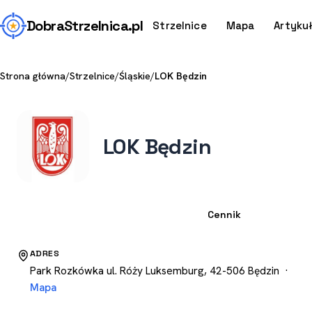
Dobra
Strzelnica
.pl
Strzelnice
Mapa
Artyku
Strona główna
/
Strzelnice
/
Śląskie
/
LOK Będzin
LOK Będzin
Strzelnica
Cennik
ADRES
Park Rozkówka ul. Róży Luksemburg, 42-506 Będzin ·
Mapa