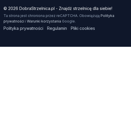
© 2026 DobraStrzelnica.pl - Znajdź strzelnicę dla siebie!
Ta strona jest chroniona przez reCAPTCHA. Obowiązują
Polityka
prywatności
i
Warunki korzystania
Google.
Polityka prywatności
Regulamin
Pliki cookies