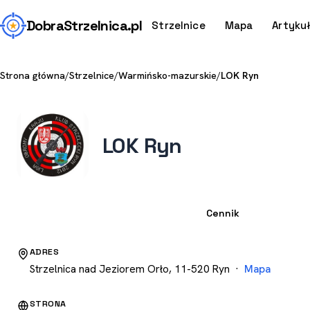
Dobra
Strzelnica
.pl
Strzelnice
Mapa
Artyku
Strona główna
/
Strzelnice
/
Warmińsko-mazurskie
/
LOK Ryn
LOK Ryn
Strzelnica
Cennik
ADRES
Strzelnica nad Jeziorem Orło, 11-520 Ryn ·
Mapa
STRONA