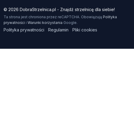
© 2026 DobraStrzelnica.pl - Znajdź strzelnicę dla siebie!
Ta strona jest chroniona przez reCAPTCHA. Obowiązują
Polityka
prywatności
i
Warunki korzystania
Google.
Polityka prywatności
Regulamin
Pliki cookies