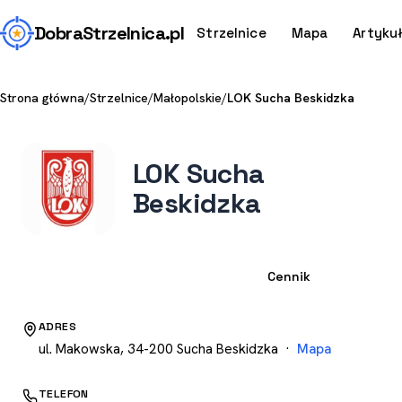
Dobra
Strzelnica
.pl
Strzelnice
Mapa
Artyku
Strona główna
/
Strzelnice
/
Małopolskie
/
LOK Sucha Beskidzka
LOK Sucha
Beskidzka
Strzelnica
Cennik
ADRES
ul. Makowska, 34-200 Sucha Beskidzka ·
Mapa
TELEFON