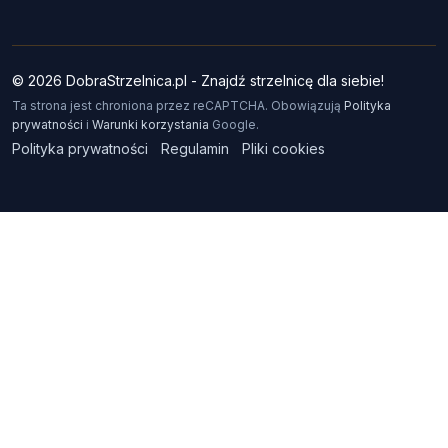
© 2026 DobraStrzelnica.pl - Znajdź strzelnicę dla siebie!
Ta strona jest chroniona przez reCAPTCHA. Obowiązują
Polityka
prywatności
i
Warunki korzystania
Google.
Polityka prywatności
Regulamin
Pliki cookies