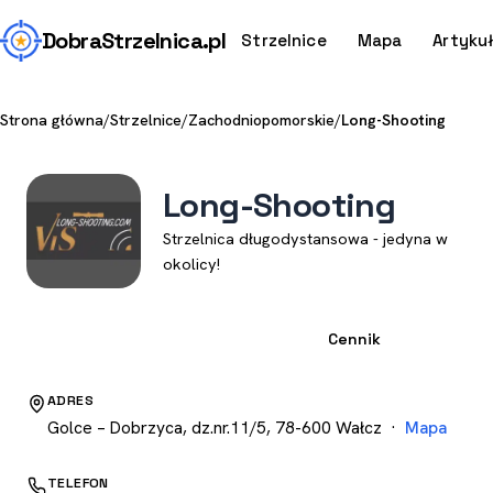
Dobra
Strzelnica
.pl
Strzelnice
Mapa
Artyku
Strona główna
/
Strzelnice
/
Zachodniopomorskie
/
Long-Shooting
Long-Shooting
Strzelnica długodystansowa - jedyna w
okolicy!
Strzelnica
Cennik
ADRES
Golce – Dobrzyca, dz.nr.11/5, 78-600 Wałcz ·
Mapa
TELEFON