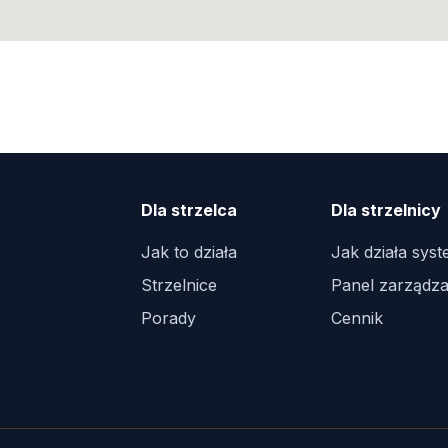
Dla strzelca
Dla strzelnicy
Jak to działa
Jak działa sys
Strzelnice
Panel zarządza
Porady
Cennik