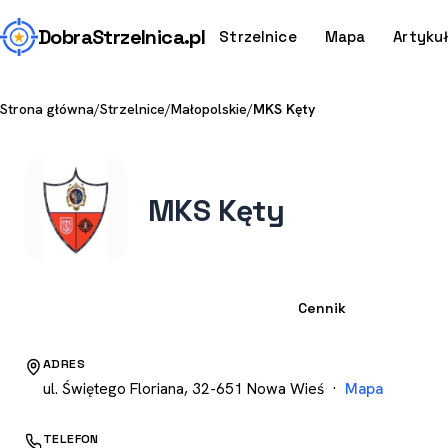
Dobra
Strzelnica
.pl
Strzelnice
Mapa
Artyku
Strona główna
/
Strzelnice
/
Małopolskie
/
MKS Kęty
MKS Kęty
Strzelnica
Cennik
ADRES
ul. Świętego Floriana, 32-651 Nowa Wieś ·
Mapa
TELEFON