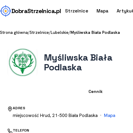
Dobra
Strzelnica
.pl
Strzelnice
Mapa
Artyku
Strona główna
/
Strzelnice
/
Lubelskie
/
Myśliwska Biała Podlaska
Myśliwska Biała
Podlaska
Strzelnica
Cennik
ADRES
miejscowość Hrud, 21-500 Biała Podlaska ·
Mapa
TELEFON