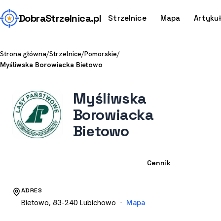
Dobra
Strzelnica
.pl
Strzelnice
Mapa
Artyku
Strona główna
/
Strzelnice
/
Pomorskie
/
Myśliwska Borowiacka Bietowo
Myśliwska
Borowiacka
Bietowo
Strzelnica
Cennik
ADRES
Bietowo, 83-240 Lubichowo ·
Mapa