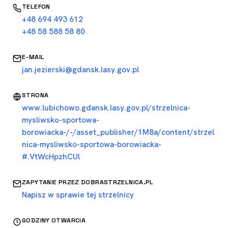
TELEFON
+48 694 493 612
+48 58 588 58 80
E-MAIL
jan.jezierski@gdansk.lasy.gov.pl
STRONA
www.lubichowo.gdansk.lasy.gov.pl/strzelnica-
mysliwsko-sportowa-
borowiacka-/-/asset_publisher/1M8a/content/strzel
nica-mysliwsko-sportowa-borowiacka-
#.VtWcHpzhCUl
ZAPYTANIE PRZEZ DOBRASTRZELNICA.PL
Napisz w sprawie tej strzelnicy
GODZINY OTWARCIA