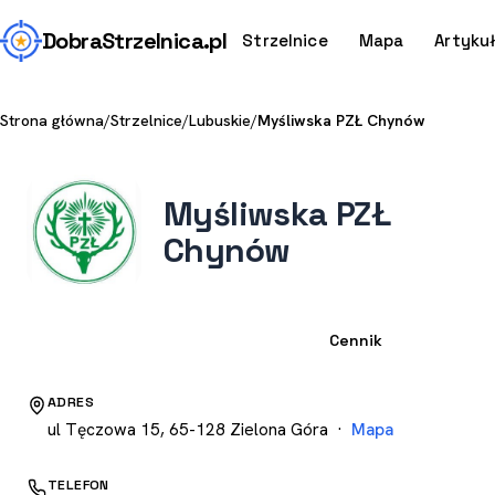
Dobra
Strzelnica
.pl
Strzelnice
Mapa
Artyku
Strona główna
/
Strzelnice
/
Lubuskie
/
Myśliwska PZŁ Chynów
Myśliwska PZŁ
Chynów
Strzelnica
Cennik
ADRES
ul Tęczowa 15, 65-128 Zielona Góra ·
Mapa
TELEFON