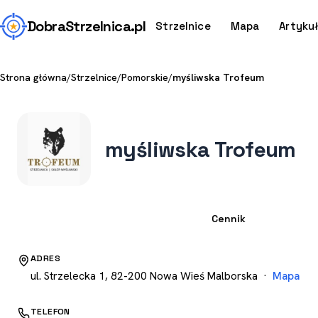
Dobra
Strzelnica
.pl
Strzelnice
Mapa
Artyku
Strona główna
/
Strzelnice
/
Pomorskie
/
myśliwska Trofeum
myśliwska Trofeum
Strzelnica
Cennik
ADRES
ul. Strzelecka 1, 82-200 Nowa Wieś Malborska ·
Mapa
TELEFON