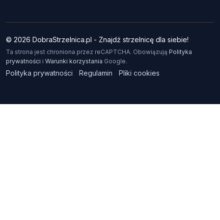
© 2026 DobraStrzelnica.pl - Znajdź strzelnicę dla siebie!
Ta strona jest chroniona przez reCAPTCHA. Obowiązują
Polityka
prywatności
i
Warunki korzystania
Google.
Polityka prywatności
Regulamin
Pliki cookies