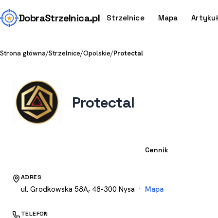
Dobra
Strzelnica
.pl
Strzelnice
Mapa
Artyku
Strona główna
/
Strzelnice
/
Opolskie
/
Protectal
Protectal
Strzelnica
Cennik
ADRES
ul. Grodkowska 58A, 48-300 Nysa ·
Mapa
TELEFON