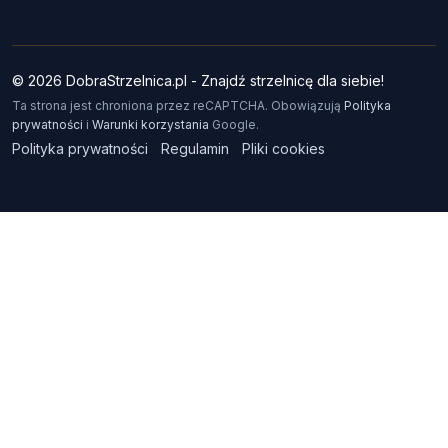
© 2026 DobraStrzelnica.pl - Znajdź strzelnicę dla siebie!
Ta strona jest chroniona przez reCAPTCHA. Obowiązują
Polityka
prywatności
i
Warunki korzystania
Google.
Polityka prywatności
Regulamin
Pliki cookies