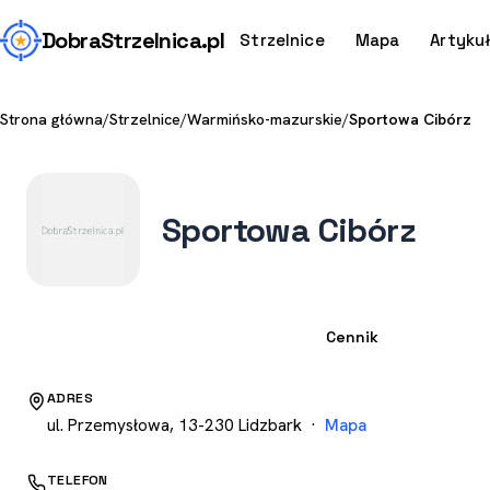
Dobra
Strzelnica
.pl
Strzelnice
Mapa
Artyku
Strona główna
/
Strzelnice
/
Warmińsko-mazurskie
/
Sportowa Cibórz
Sportowa Cibórz
Strzelnica
Cennik
ADRES
ul. Przemysłowa, 13-230 Lidzbark ·
Mapa
TELEFON