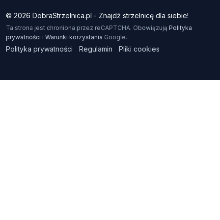
© 2026 DobraStrzelnica.pl - Znajdź strzelnicę dla siebie!
Ta strona jest chroniona przez reCAPTCHA. Obowiązują
Polityka
prywatności
i
Warunki korzystania
Google.
Polityka prywatności
Regulamin
Pliki cookies