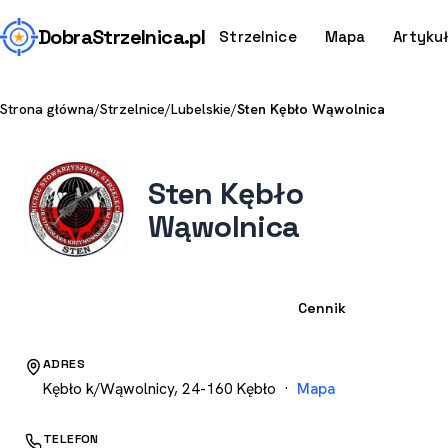
Dobra
Strzelnica
.pl
Strzelnice
Mapa
Artyku
Strona główna
/
Strzelnice
/
Lubelskie
/
Sten Kębło Wąwolnica
Sten Kębło
Wąwolnica
Strzelnica
Cennik
ADRES
Kębło k/Wąwolnicy, 24-160 Kębło ·
Mapa
TELEFON