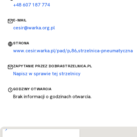
+48 607 187 774
E-MAIL
cesir@warka.org.pl
STRONA
www.cesir.warka.pl/pad/p,86,strzelnica-pneumatyczna
ZAPYTANIE PRZEZ DOBRASTRZELNICA.PL
Napisz w sprawie tej strzelnicy
GODZINY OTWARCIA
Brak informacji o godzinach otwarcia.
Otwórz w Mapach