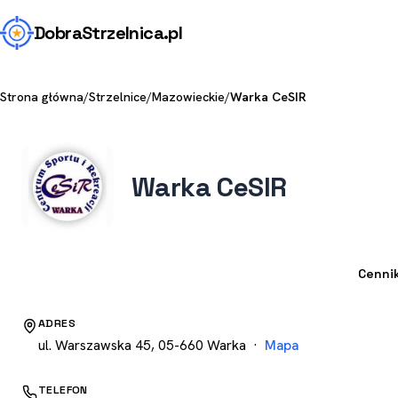
Dobra
Strzelnica
.pl
Strona główna
/
Strzelnice
/
Mazowieckie
/
Warka CeSIR
Warka CeSIR
Strzelnica
Cenni
ADRES
ul. Warszawska 45, 05-660 Warka ·
Mapa
TELEFON