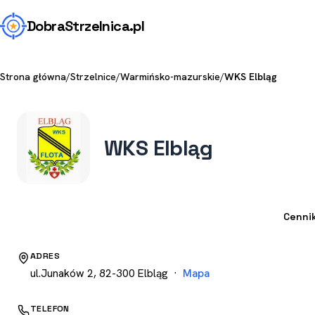
Dobra
Strzelnica
.pl
Strona główna
/
Strzelnice
/
Warmińsko-mazurskie
/
WKS Elbląg
WKS Elbląg
Strzelnica
Cenni
ADRES
ul.Junaków 2, 82-300 Elbląg ·
Mapa
TELEFON