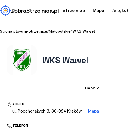
Dobra
Strzelnica
.pl
Strzelnice
Mapa
Artyku
Strona główna
/
Strzelnice
/
Małopolskie
/
WKS Wawel
WKS Wawel
Strzelnica
Cennik
ADRES
ul. Podchorążych 3, 30-084 Kraków ·
Mapa
TELEFON