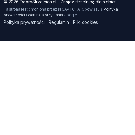
© 2026 DobraStrzelnica.pl - Znajdź strzelnicę dla siebie!
Ta strona jest chroniona przez reCAPTCHA. Obowiązują
Polityka
prywatności
i
Warunki korzystania
Google.
Polityka prywatności
Regulamin
Pliki cookies