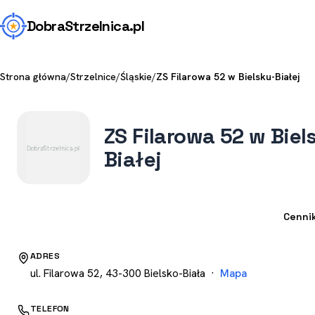
Dobra
Strzelnica
.pl
Strona główna
/
Strzelnice
/
Śląskie
/
ZS Filarowa 52 w Bielsku-Białej
ZS Filarowa 52 w Biel
Białej
Strzelnica
Cenni
ADRES
ul. Filarowa 52, 43-300 Bielsko-Biała ·
Mapa
TELEFON