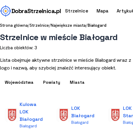
Dobra
Strzelnica
.pl
Strzelnice
Mapa
Artyku
Strona główna
/
Strzelnice
/
Największe miasta
/
Białogard
Strzelnice w mieście Białogard
Liczba obiektów: 3
Lista obejmuje aktywne strzelnice w mieście Białogard wraz z
logo i nazwą, aby szybciej znaleźć interesujący obiekt.
Województwa
Powiaty
Miasta
Kulowa
LOK
LOK
LOK
Białogard
Sta
Białogard
Białogard
Biało
Białogard