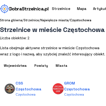
Dobra
Strzelnica
.pl
Strzelnice
Mapa
Artyku
Strona główna
/
Strzelnice
/
Największe miasta
/
Częstochowa
Strzelnice w mieście Częstochowa
Liczba obiektów: 2
Lista obejmuje aktywne strzelnice w mieście Częstochowa
wraz z logo i nazwą, aby szybciej znaleźć interesujący obiekt.
Województwa
Powiaty
Miasta
CSS
GROM
Częstochowa
Częstochowa
Częstochowa
Częstochowa